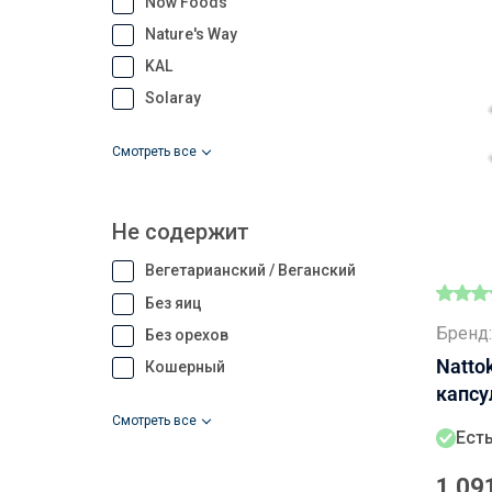
Now Foods
Nature's Way
KAL
Solaray
Смотреть все
Не содержит
Вегетарианский / Веганский
Без яиц
Бренд:
Без орехов
Natto
Кошерный
капсу
Смотреть все
Есть
1 09