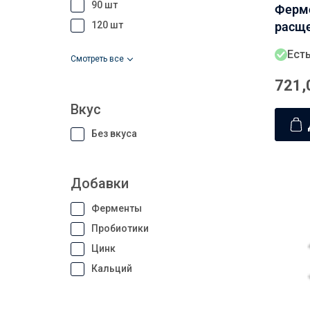
90 шт
Ферм
120 шт
расще
Gluten
Есть
Смотреть все
капсу
721,
Вкус
Без вкуса
Добавки
Ферменты
Пробиотики
Цинк
Кальций