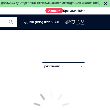
 — ДОСТАВКА ДО ОТДЕЛЕНИЯ
БЕСПЛАТНАЯ (КРОМЕ ХОДУНКОВ И КОСТЫЛЕЙ)
П
Акции
Бренды
RU
+38 (095) 822 60 60
ы
Термометры
Электро-
Стетоскопы
грелки
Инфракрасные
термометры
Электронные
термометры
умолчанию
Безртутные
термометры