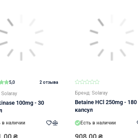
5,0
2 отзыва
Бренд: Solaray
 Solaray
Betaine HCl 250mg - 180
kinase 100mg - 30
капсул
л
 в наличии
Есть в наличии
1,00
₴
908,00
₴