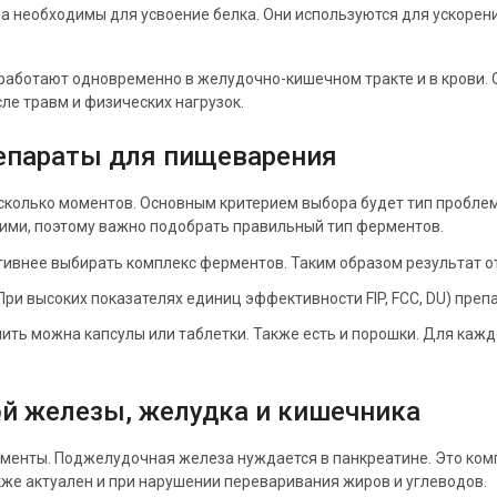
 необходимы для усвоение белка. Они используются для ускорен
аботают одновременно в желудочно-кишечном тракте и в крови. 
е травм и физических нагрузок.
епараты для пищеварения
сколько моментов. Основным критерием выбора будет тип проблем
ими, поэтому важно подобрать правильный тип ферментов.
тивнее выбирать комплекс ферментов. Таким образом результат о
При высоких показателях единиц эффективности FIP, FCC, DU) преп
ить можна капсулы или таблетки. Также есть и порошки. Для каж
й железы, желудка и кишечника
рменты. Поджелудочная железа нуждается в панкреатине. Это ком
кже актуален и при нарушении переваривания жиров и углеводов.