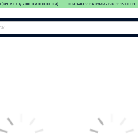
 (КРОМЕ ХОДУНКОВ И КОСТЫЛЕЙ)
ПРИ ЗАКАЗЕ НА СУММУ БОЛЕЕ 1500 ГРН
Тонометры
Небулайзеры
Пульсоксиметр
Автоматические
Компрессорные
тонометры
ингаляторы
Полуавтоматические
Ультразвуковые
тонометры
ингаляторы
Тонометры на
Меш-ингаляторы
запястье
Детские
Механические
ингаляторы
тонометры
Запчасти для
тонометров
Адаптеры для
тонометров