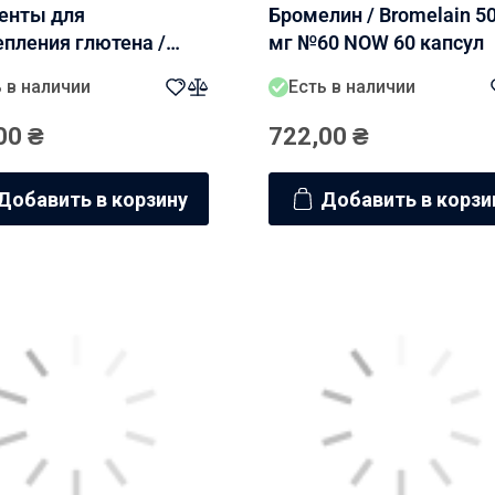
енты для
Бромелин / Bromelain 5
пления глютена /
мг №60 NOW 60 капсул
 Digest №60 NOW 60
 в наличии
Есть в наличии
л
00
₴
722,00
₴
Добавить в корзину
Добавить в корзи