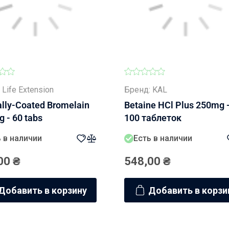
Манжеты для
тонометров
 Life Extension
Бренд: KAL
ally-Coated Bromelain
Betaine HCl Plus 250mg 
 - 60 tabs
100 таблеток
 в наличии
Есть в наличии
00
₴
548,00
₴
Добавить в корзину
Добавить в корзи