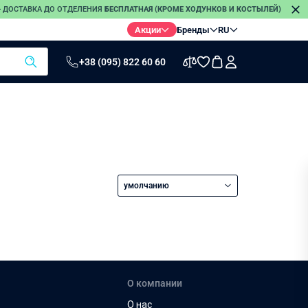
 — ДОСТАВКА ДО ОТДЕЛЕНИЯ
БЕСПЛАТНАЯ (КРОМЕ ХОДУНКОВ И КОСТЫЛЕЙ)
П
Акции
Бренды
RU
+38 (095) 822 60 60
ы
Термометры
Электро-
Стетоскопы
грелки
Инфракрасные
термометры
Электронные
термометры
умолчанию
Безртутные
термометры
О компании
О нас