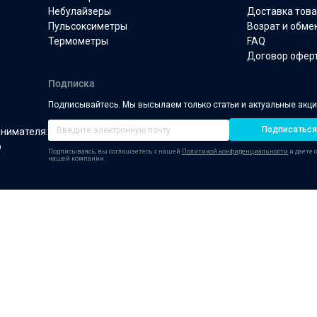
Манжеты для
Небулайзеры
Доставка тов
тонометров
Пульсоксиметры
Возрат и обме
Термометры
FAQ
Договор офер
Подписка
Подписывайтесь. Мы высылаем только статьи и актуальные акц
Подписаться
инимателя:
р
Подписываясь, вы соглашаетесь с нашей
Политикой конфиденциальности
и даете 
нашей компании.