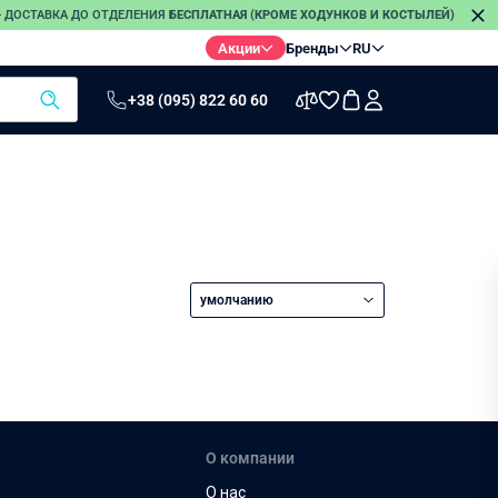
 — ДОСТАВКА ДО ОТДЕЛЕНИЯ
БЕСПЛАТНАЯ (КРОМЕ ХОДУНКОВ И КОСТЫЛЕЙ)
П
Акции
Бренды
RU
+38 (095) 822 60 60
ы
Термометры
Электро-
Стетоскопы
грелки
Инфракрасные
термометры
Электронные
термометры
умолчанию
Безртутные
термометры
О компании
О нас