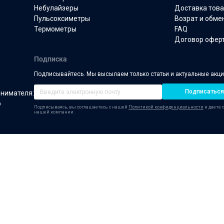
Манжеты для
Небулайзеры
Доставка тов
тонометров
Пульсоксиметры
Возрат и обме
Термометры
FAQ
Договор офер
Подписка
Подписывайтесь. Мы высылаем только статьи и актуальные акц
Подписаться
инимателя:
р
Подписываясь, вы соглашаетесь с нашей
Политикой конфиденциальности
и даете 
нашей компании.