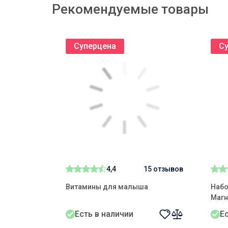
Рекомендуемые товары
Предостережения:
Во время беременности и в период кормления 
Суперцена
С
любыми заболеваниями перед употреблением эт
врачом.
Принимать с другими диетическими добавками 
Диетические добавки не следует использовать 
Не превышать рекомендованное количество (по
Не применять препарат по истечении срока годно
Перед употреблением рекомендуется проконсул
4,4
15 отзывов
Восстанови силы и укрепите защиту организма с
NOVEL!
Витамины для малыша
Набо
Магн
Есть в наличии
Е