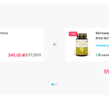
ником природного витамина С и помогает
о питания, помогающий поддерживать
итета
Витамин
-10%
бствует эффективному усвоению кальция,
витию скелета. Он оказывает отличное
Сменить
ьнее и устойчивее к вирусам и инфекциям.
537,00
₴
349,00
₴
В нал
ное состояние и психическое состояние.
ья", может быть регулируемый витамином D3.
живать позитивный настрой и снижать риск
5
вления акне и поддерживает естественную
 вид.
вия хранения:
таблетки в сутки.
едоступном для детей месте.