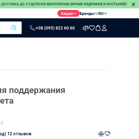
 — ДОСТАВКА ДО ОТДЕЛЕНИЯ
БЕСПЛАТНАЯ (КРОМЕ ХОДУНКОВ И КОСТЫЛЕЙ)
П
Акции
Бренды
RU
+38 (095) 822 60 60
ы
Термометры
Электро-
Стетоскопы
грелки
Инфракрасные
термометры
Электронные
термометры
Безртутные
ля поддержания
термометры
ета
27
езд)
12 отзывов