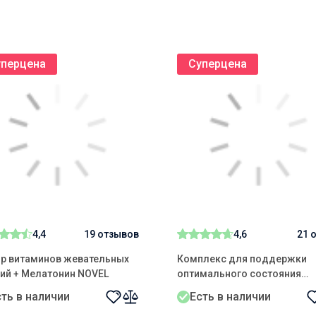
грудью, пожилым людям или любому лицу с
уперцена
Суперцена
ого продукта должны посоветоваться с
можно только по рекомендации врача.
как замену полноценного рациона питания.
рция) для ежедневного потребления.
сти, указанного на упаковке.
ьтироваться с лечащим врачом.
4,4
19 отзывов
4,6
21 
о швейцарскими жевательными витаминами
р витаминов жевательных
Комплекс для поддержки
ий + Мелатонин NOVEL
оптимального состояния
здоровья NOVEL
сть в наличии
Есть в наличии