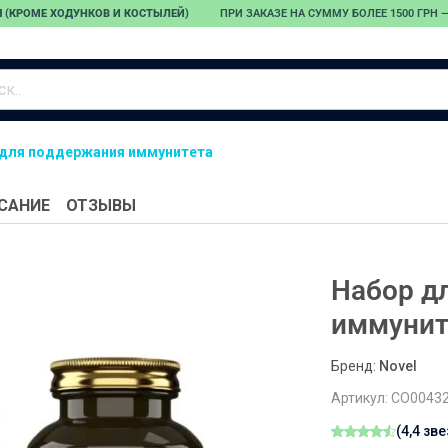
 (КРОМЕ ХОДУНКОВ И КОСТЫЛЕЙ)
ПРИ ЗАКАЗЕ НА СУММУ БОЛЕЕ 1500 ГРН
 для поддержания иммунитета
Тонометры
Небулайзеры
Пульсоксиметр
Автоматические
Компрессорные
САНИЕ
ОТЗЫВЫ
тонометры
ингаляторы
Полуавтоматические
Ультразвуковые
тонометры
ингаляторы
Тонометры на
Меш-ингаляторы
Набор д
запястье
Детские
иммунит
Механические
ингаляторы
тонометры
Бренд:
Novel
Запчасти для
тонометров
Артикул:
CO0043
Адаптеры для
тонометров
(4,4 зв