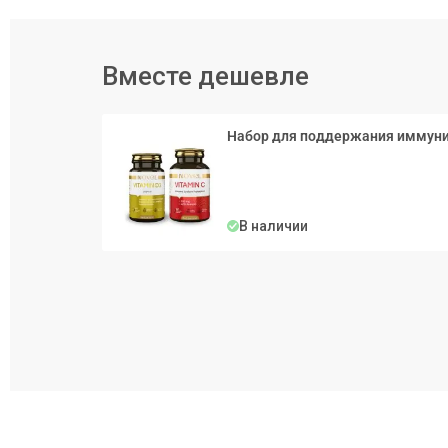
железодефицитной анемии.
Присутствующая в составе ацерола является источ
увеличить его эффективность.
Вместе дешевле
2)
NOVEL жевательный витамин D3 2000 МО
Витамин D3 – это незаменимый элемент здоровог
Набор для поддержания иммун
здоровье костей, зубов и мышц. Витамин D3 спосо
основного строителя прочности и правильному раз
влияние на иммунную систему, помогая ей быть сил
В наличии
Витамин D3 оказывает влияние на наше эмоциональ
Уровень серотонина, известного как "гормон счаст
Это помогает нормализовать работу мозга, поддер
развития депрессии.
Кроме того, Витамин D3 помогает уменьшить проя
влажность кожи, придавая ей здоровый и сияющий
Рекомендуемый способ применения, дозы и усло
Взрослым и детям от 12 лет: по 1-2 жевательных 
После открытия хранить в сухом, прохладном, н