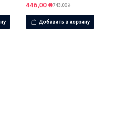
446,00
₴
739,0
743,00
₴
ину
Добавить в корзину
Доб