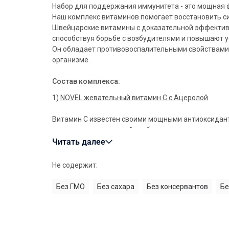
Набор для поддержания иммунитета - это мощная 
Наш комплекс витаминов помогает восстановить си
Швейцарские витамины с доказательной эффекти
способствуя борьбе с возбудителями и повышают 
Он обладает противовоспалительными свойствами,
организме.
Состав комплекса:
1)
NOVEL жевательный витамин С с Ацеролой
Витамин С известен своими мощными антиоксидан
клетки от повреждений свободными радикалами и
окислительного стресса.
Читать далее
Он необходим для синтеза коллагена, являющегос
суставов, сосудов и костей.
Не содержит:
Витамин С способствует восстановлению и укрепле
Без ГМО
Без сахара
Без консервантов
Бе
ожогов и при травмах.
Регулярное употребление витамина С способствуе
снижает риск сердечно-сосудистых заболеваний.
Он также помогает повысить железопоглощение, ч