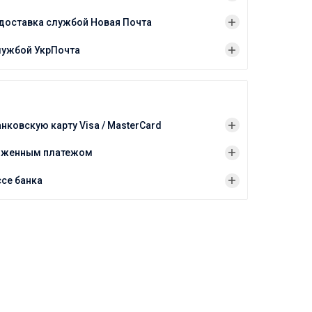
доставка службой Новая Почта
лужбой УкрПочта
анковскую карту Visa / MasterCard
оженным платежом
ссе банка