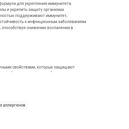
формула для укрепления иммунитета.
лы и укрепить защиту организма.
вностью поддерживают иммунитет,
устойчивость к инфекционным заболеваниям.
 способствуя снижению воспаления в
тными свойствами, которые защищают
 способствуют снижению общего
я важным компонентом для здоровья кожи,
нию тканей, что полезно при заживлении ран,
з аллергенов
т поддержанию здоровья сердца и сосудов,
то важно для профилактики и лечения