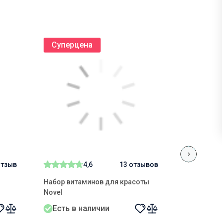
Суперцена
Суперц
отзыв
4,6
13 отзывов
Набор витаминов для красоты
Женский к
Novel
красоты" 
Есть в наличии
Есть в