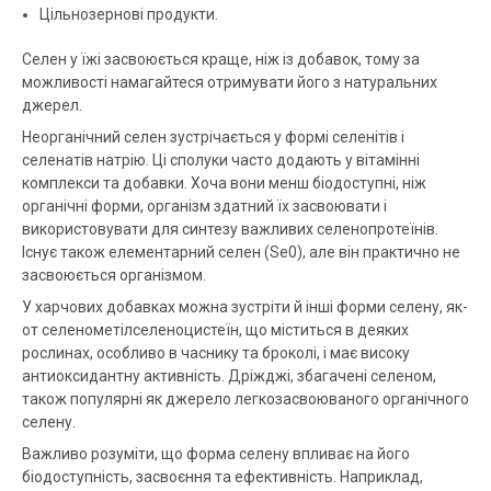
Цільнозернові продукти.
Селен у їжі засвоюється краще, ніж із добавок, тому за
можливості намагайтеся отримувати його з натуральних
джерел.
Неорганічний селен зустрічається у формі селенітів і
селенатів натрію. Ці сполуки часто додають у вітамінні
комплекси та добавки. Хоча вони менш біодоступні, ніж
органічні форми, організм здатний їх засвоювати і
використовувати для синтезу важливих селенопротеїнів.
Існує також елементарний селен (Se0), але він практично не
засвоюється організмом.
У харчових добавках можна зустріти й інші форми селену, як-
от селенометілселеноцистеїн, що міститься в деяких
рослинах, особливо в часнику та броколі, і має високу
антиоксидантну активність. Дріжджі, збагачені селеном,
також популярні як джерело легкозасвоюваного органічного
селену.
Важливо розуміти, що форма селену впливає на його
біодоступність, засвоєння та ефективність. Наприклад,