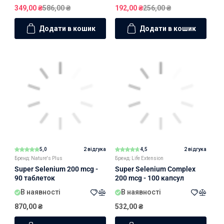
349,00
₴
586,00
₴
192,00
₴
256,00
₴
Додати в кошик
Додати в кошик
5,0
2 відгука
4,5
2 відгука
Бренд: Nature's Plus
Бренд: Life Extension
Super Selenium 200 mcg -
Super Selenium Complex
90 таблеток
200 mcg - 100 капсул
В наявності
В наявності
870,00
₴
532,00
₴