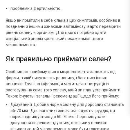
проблеми з фертильністю.
Якщо ви помітили в себе кілька з цих симптомів, особливо в
поєднанні з іншими ознаками авітамінозу, варто перевірити
рівень селену в організмі. Для цього потрібно здати
спеціальний аналіз крові, який покаже вміст цього
мікроелемента.
Як правильно приймати селен?
Особливості прийому цього мікроелемента залежать від
форми, в якій випускають речовину, і багатьох інших
чинників. Точніша інформація міститься в інструкції із
застосування саме того селену, який ви плануєте приймати.
Також існують і загальні рекомендації щодо його прийому:
Дозування. Добова норма селену для дорослих становить
55-70 мкг. Для вагітних і жінок, які годують груддю, ця
норма підвищується до 60-70 мкг. Перевищувати
дозування не рекомендується, оскільки у великих
кількостях цей мікроелемент може бути токсичним.