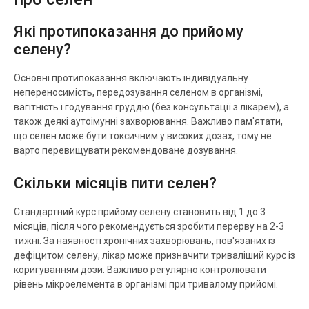
Які протипоказання до прийому
селену?
Основні протипоказання включають індивідуальну
непереносимість, передозування селеном в організмі,
вагітність і годування груддю (без консультації з лікарем), а
також деякі аутоімунні захворювання. Важливо пам'ятати,
що селен може бути токсичним у високих дозах, тому не
варто перевищувати рекомендоване дозування.
Скільки місяців пити селен?
Стандартний курс прийому селену становить від 1 до 3
місяців, після чого рекомендується зробити перерву на 2-3
тижні. За наявності хронічних захворювань, пов'язаних із
дефіцитом селену, лікар може призначити триваліший курс із
коригуванням дози. Важливо регулярно контролювати
рівень мікроелемента в організмі при тривалому прийомі.