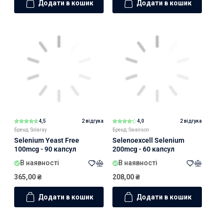
Додати в кошик
Додати в кошик
4,5
2 відгука
4,0
2 відгука
Бренд: Solaray
Бренд: Swanson
Selenium Yeast Free
Selenoexcell Selenium
100mcg - 90 капсул
200mcg - 60 капсул
В наявності
В наявності
365,00
₴
208,00
₴
Додати в кошик
Додати в кошик