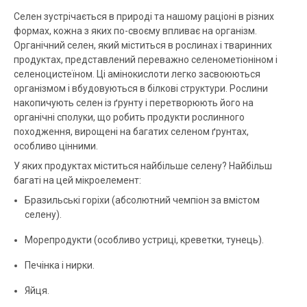
Селен зустрічається в природі та нашому раціоні в різних
формах, кожна з яких по-своєму впливає на організм.
Органічний селен, який міститься в рослинах і тваринних
продуктах, представлений переважно селенометіоніном і
селеноцистеїном. Ці амінокислоти легко засвоюються
організмом і вбудовуються в білкові структури. Рослини
накопичують селен із ґрунту і перетворюють його на
органічні сполуки, що робить продукти рослинного
походження, вирощені на багатих селеном ґрунтах,
особливо цінними.
У яких продуктах міститься найбільше селену? Найбільш
багаті на цей мікроелемент:
Бразильські горіхи (абсолютний чемпіон за вмістом
селену).
Морепродукти (особливо устриці, креветки, тунець).
Печінка і нирки.
Яйця.