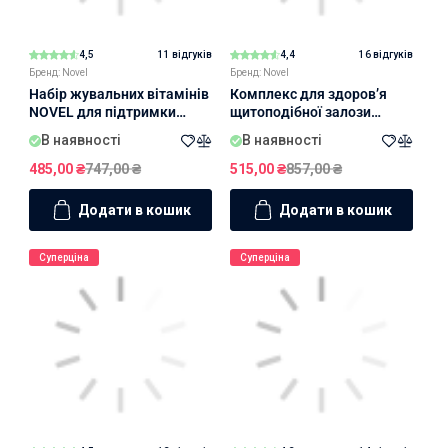
4,5
11 відгуків
4,4
16 відгуків
Бренд: Novel
Бренд: Novel
Набір жувальних вітамінів
Комплекс для здоров’я
NOVEL для підтримки
щитоподібної залози
серцево-судинної та
NOVEL
В наявності
В наявності
нервової систем
485,00
₴
747,00
₴
515,00
₴
857,00
₴
Додати в кошик
Додати в кошик
Суперціна
Суперціна