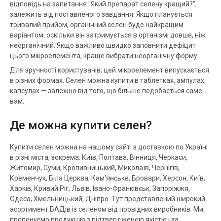
відповідь на запитання "Який препарат селену кращий?",
залежить від поставленого завдання. Якщо планується
тривалий прийом, органічний селен буде найкращим
варіантом, оскільки він затримується в організмі довше, ніж
неорганічний. Якщо важливо швидко заповнити дефіцит
цього мікроелемента, краще вибрати неорганічну форму.
Для зручності користувачів, цей мікроелемент випускається
в різних формах. Селен можна купити в таблетках, ампулах,
капсулах — залежно від того, що більше подобається саме
вам.
Де можна купити селен?
Купити селен можна на нашому сайті з доставкою
по Україні
в різні міста, зокрема: Київ, Полтава, Вінниця, Черкаси,
Житомир, Суми, Кропивницький, Миколаїв, Чернігів,
Кременчук, Біла Церква, Кам'янське, Бровари, Херсон, Київ,
Харків, Кривий Ріг, Львів, Івано-Франківськ, Запоріжжя,
Одеса, Хмельницький, Дніпро
. Тут представлений широкий
асортимент БАДів із селеном від провідних виробників. Ми
пропонуємо продукцію з підтвердженою якістю і за