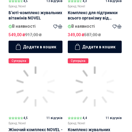
4,5
13 відгуків
4,3
14 відгуків
Бренд: Novel
Бренд: Novel
Б’юті-комплекс жувальних
Комплекс для підтримки
вітамінів NOVEL
всього організму від
NOVEL
В наявності
В наявності
549,00
₴
917,00
₴
349,00
₴
587,00
₴
Додати в кошик
Додати в кошик
Суперціна
Суперціна
4,5
11 відгуків
4,4
11 відгуків
Бренд: Novel
Бренд: Novel
Жіночий комплекс NOVEL -
Комплекс жувальних