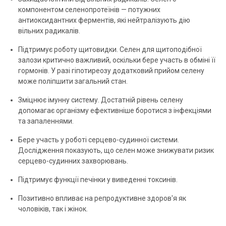
компонентом селенопротеїнів — потужних
антиоксидантних ферментів, які нейтралізують дію
вільних радикалів.
Підтримує роботу щитовидки. Селен для щитоподібної
залози критично важливий, оскільки бере участь в обміні її
гормонів. У разі гіпотиреозу додатковий прийом селену
може поліпшити загальний стан.
Зміцнює імунну систему. Достатній рівень селену
допомагає організму ефективніше боротися з інфекціями
та запаленнями.
Бере участь у роботі серцево-судинної системи.
Дослідження показують, що селен може знижувати ризик
серцево-судинних захворювань.
Підтримує функції печінки у виведенні токсинів.
Позитивно впливає на репродуктивне здоров'я як
чоловіків, так і жінок.