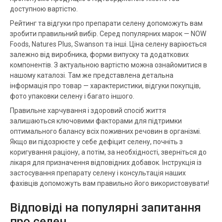
доступною вартістю.
Рейтинг та відгуки про препарати селену допоможуть вам
зробити правильний вибір. Серед популярних марок — NOW
Foods, Natures Plus, Swanson та інші. Ціна селену варіюється
залежно від виробника, форми випуску та додаткових
компонентів. З актуальною вартістю можна ознайомитися в
нашому каталозі. Там же представлена детальна
інформація про товар — характеристики, відгуки покупців,
фото упаковки селену і багато іншого.
Правильне харчування і здоровий спосіб життя
залишаються ключовими факторами для підтримки
оптимального балансу всіх поживних речовин в організмі.
Якщо ви підозрюєте у себе дефіцит селену, почніть з
коригування раціону, а потім, за необхідності, зверніться до
лікаря для призначення відповідних добавок. Інструкція із
застосування препарату селену і консультація наших
фахівців допоможуть вам правильно його використовувати!
Відповіді на популярні запитання
про селен