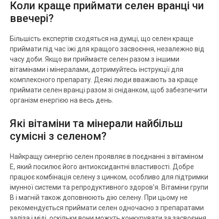
Коли краще приймати селен вранці чи
ввечері?
Більшість експертів сходяться на думці, що селен краще
приймати під час їжі для кращого засвоєння, незалежно від
часу доби. Якщо ви приймаєте селен разом з іншими
вітамінами і мінералами, дотримуйтесь інструкції для
комплексного препарату. Деякі люди вважають за краще
приймати селен вранці разом зі сніданком, щоб забезпечити
організм енергією на весь день.
Які вітаміни та мінерали найбільш
сумісні з селеном?
Найкращу синергію селен проявляє в поєднанні з вітаміном
E, який посилює його антиоксидантні властивості. Добре
працює комбінація селену з цинком, особливо для підтримки
імунної системи та репродуктивного здоров'я. Вітаміни групи
B і магній також доповнюють дію селену. При цьому не
рекомендується приймати селен одночасно з препаратами
заліза і міді, оскільки вони можуть конкурувати за засвоєння.