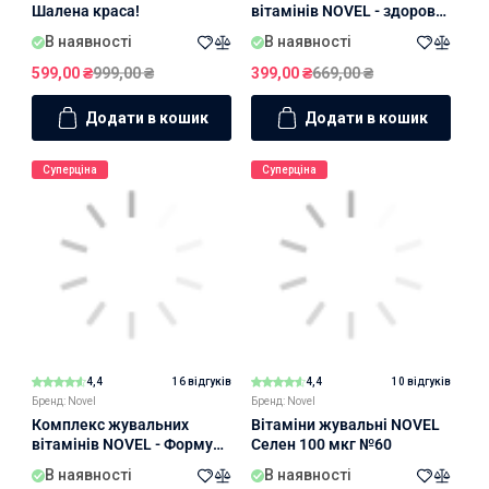
Шалена краса!
вітамінів NOVEL - здорове
волосся!
В наявності
В наявності
599,00
₴
999,00
₴
399,00
₴
669,00
₴
Додати в кошик
Додати в кошик
Суперціна
Суперціна
4,4
16 відгуків
4,4
10 відгуків
Бренд: Novel
Бренд: Novel
Комплекс жувальних
Вітаміни жувальні NOVEL
вітамінів NOVEL - Формула
Cелен 100 мкг №60
сяйва та молодості!
В наявності
В наявності