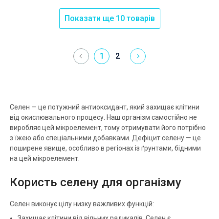
Показати ще 10 товарів
1
2
Селен — це потужний антиоксидант, який захищає клітини
від окислювального процесу. Наш організм самостійно не
виробляє цей мікроелемент, тому отримувати його потрібно
з їжею або спеціальними добавками. Дефіцит селену — це
поширене явище, особливо в регіонах із ґрунтами, бідними
на цей мікроелемент.
Користь селену для організму
Селен виконує цілу низку важливих функцій:
Захищає клітини від вільних радикалів. Селен є