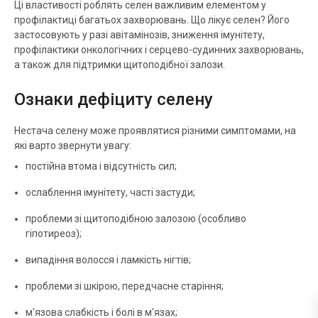
Ці властивості роблять селен важливим елементом у
профілактиці багатьох захворювань. Що лікує селен? Його
застосовують у разі авітамінозів, зниження імунітету,
профілактики онкологічних і серцево-судинних захворювань,
а також для підтримки щитоподібної залози.
Ознаки дефіциту селену
Нестача селену може проявлятися різними симптомами, на
які варто звернути увагу:
постійна втома і відсутність сил;
ослаблення імунітету, часті застуди;
проблеми зі щитоподібною залозою (особливо
гіпотиреоз);
випадіння волосся і ламкість нігтів;
проблеми зі шкірою, передчасне старіння;
м'язова слабкість і болі в м'язах;