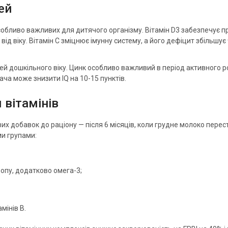
ей
особливо важливих для дитячого організму. Вітамін D3 забезпечує 
 віку. Вітамін С зміцнює імунну систему, а його дефіцит збільшує ча
дітей дошкільного віку. Цинк особливо важливий в період активного
ча може знизити IQ на 10-15 пунктів.
 вітамінів
 добавок до раціону — після 6 місяців, коли грудне молоко перес
ми групами:
ропу, додатково омега-3;
мінів В.