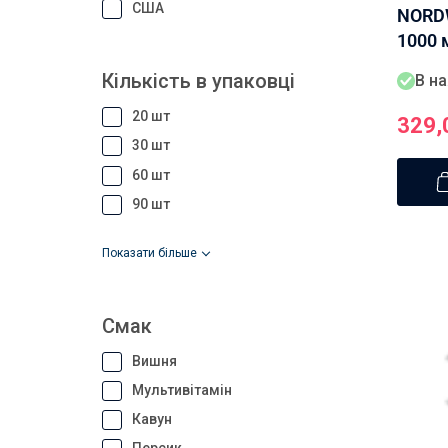
США
NORDW
1000 
30 ка
Кількість в упаковці
В на
20 шт
329,
30 шт
60 шт
90 шт
показати більше
Смак
Вишня
Мультивітамін
Кавун