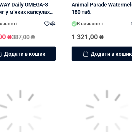
AY Daily OMEGA-3
Animal Parade Watermel
мг у м'яких капсулах
180 таб.
псул
явності
В наявності
00
₴
1 321,00
₴
387,00
₴
Додати в кошик
Додати в кошик