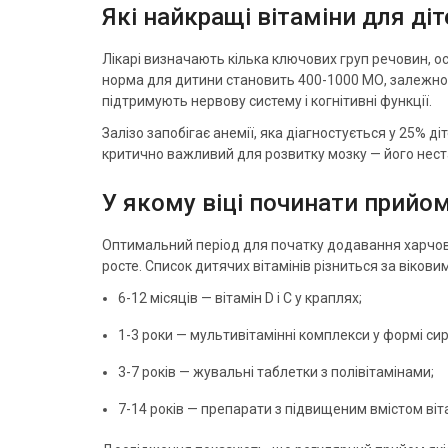
Які найкращі вітаміни для діт
Лікарі визначають кілька ключових груп речовин, 
норма для дитини становить 400-1000 МО, залежно від
підтримують нервову систему і когнітивні функції.
Залізо запобігає анемії, яка діагностується у 25% 
критично важливий для розвитку мозку — його неста
У якому віці починати прийом
Оптимальний період для початку додавання харчових
росте. Список дитячих вітамінів різниться за вікови
6-12 місяців — вітамін D і С у краплях;
1-3 роки — мультивітамінні комплекси у формі си
3-7 років — жувальні таблетки з полівітамінами;
7-14 років — препарати з підвищеним вмістом віта