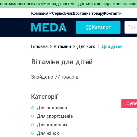
ПРИ ЗАМОВЛЕННІ НА СУМУ ПОНАД 1500 ГРН. - ДОСТАВКА ДО ВІДДІЛЕННЯ
БЕЗКО
Компанія
Сервіс
Блог
Доставка товару
Контакти
Каталог
Головна
Вітаміни
Для кого
Для дітей
Вітаміни для дітей
Знайдено 77 товарів
Категорії
Супе
Для чоловіків
Для спортсменів
Для дорослих
Для жінок