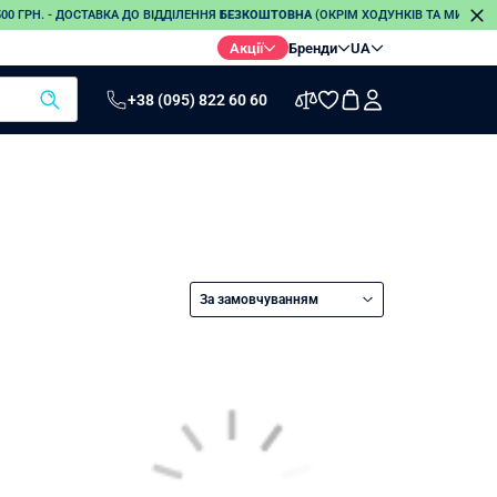
0 ГРН. - ДОСТАВКА ДО ВІДДІЛЕННЯ
БЕЗКОШТОВНА
(ОКРІМ ХОДУНКІВ ТА МИЛИЦЬ
Акції
Бренди
UA
+38 (095) 822 60 60
Термометри
Електро-
Стетоскопи
грілки
Інфрачервоні
термометри
Електронні
термометри
За замовчуванням
Безртутні
термометри