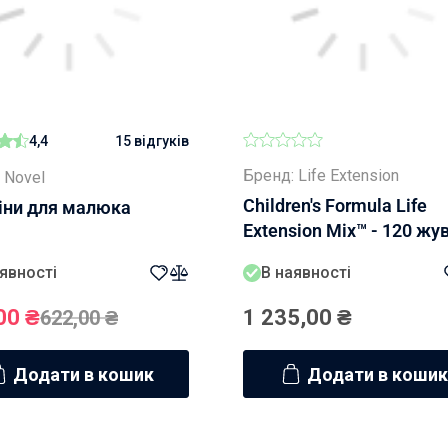
тонометрів
4,4
15 відгуків
Бренд: Life Extension
 Novel
Children's Formula Life
іни для малюка
Extension Mix™ - 120 жув
таб.
явності
В наявності
00
₴
1 235,00
₴
622,00
₴
Додати в кошик
Додати в кошик