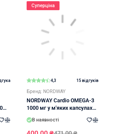
Суперціна
ідгука
4,3
15 відгуків
Бренд: NORDWAY
NORDWAY Cardio OMEGA-3
60
1000 мг у м'яких капсулах
30 капсул
В наявності
400,00
₴
471,00
₴