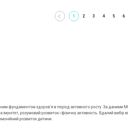
1
2
3
4
5
6
ійним фундаментом здоров'я в період активного росту. За даними МО
 імунітет, розумовий розвиток і фізичну активність. Вдалий вибір 
рмонійний розвиток дитини.