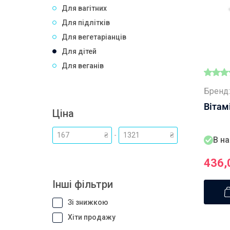
Для вагітних
Для підлітків
Для вегетаріанців
Для дітей
Для веганів
Бренд:
Вітам
Ціна
-
₴
В на
436,
Інші фільтри
Зі знижкою
Хіти продажу