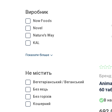
Виробник
Now Foods
Novel
Nature's Way
KAL
показати більше
Не містить
Бренд:
Вегетаріанський / Веганський
Animal
60 таб
Без яєць
Без горіхів
В на
Кошерний
692,