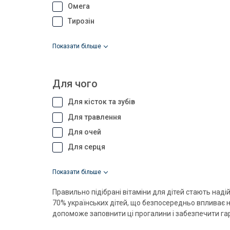
Омега
Тирозін
показати більше
Для чого
Для кісток та зубів
Для травлення
Для очей
Для серця
показати більше
Правильно підібрані вітаміни для дітей стають над
70% українських дітей, що безпосередньо впливає на
допоможе заповнити ці прогалини і забезпечити га