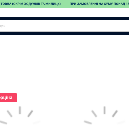
ШТОВНА
(ОКРІМ ХОДУНКІВ ТА МИЛИЦЬ)
ПРИ ЗАМОВЛЕННІ НА СУМУ ПОНАД 150
Тонометри
Небулайзери
Пульсоксиметри
Автоматичні
Компресорні
тонометри
інгалятори
Напівавтоматичні
Ультразвукові
тонометри
інгалятори
Зап'ясткові
Меш-інгалятори
тонометри
Дитячі інгалятори
Механічні тонометри
рціна
Запчастини для
тонометрів
Адаптери для
тонометрів
Манжети для