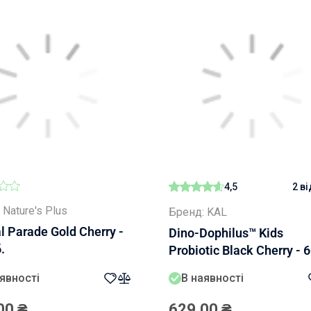
4,5
2 в
 Nature's Plus
Бренд: KAL
 Parade Gold Cherry -
Dino-Dophilus™ Kids
.
Probiotic Black Cherry - 
жув. таб.
явності
В наявності
00
₴
629,00
₴