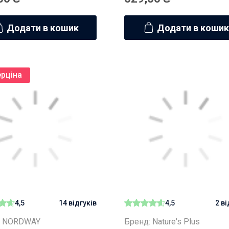
Додати в кошик
Додати в кошик
рціна
4,5
14 відгуків
4,5
2 в
: NORDWAY
Бренд: Nature's Plus