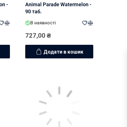
on -
Animal Parade Watermelon -
90 таб.
В наявності
727,00
₴
Додати в кошик