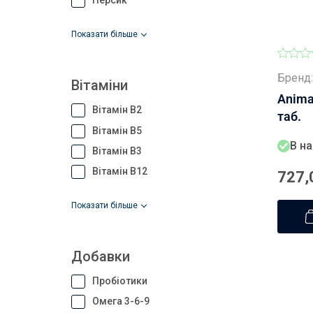
Персик
показати більше
Бренд:
Вітаміни
Anima
Вітамін В2
таб.
Вітамін В5
В на
Вітамін В3
Вітамін В12
727,
показати більше
Добавки
Пробіотики
Омега 3-6-9