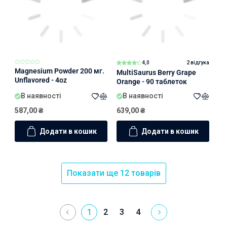
4,0
2 відгука
Magnesium Powder 200 мг.
MultiSaurus Berry Grape
Unflavored - 4oz
Orange - 90 таблеток
В наявності
В наявності
587,00
₴
639,00
₴
Додати в кошик
Додати в кошик
Показати ще 12 товарів
1
2
3
4