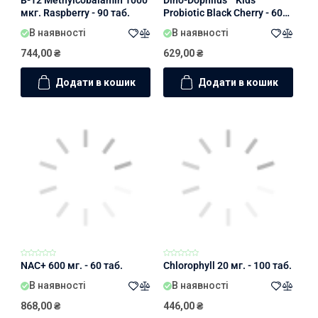
B-12 Methylcobalamin 1000
Dino-Dophilus™ Kids
мкг. Raspberry - 90 таб.
Probiotic Black Cherry - 60
жув. таб.
В наявності
В наявності
744,00
₴
629,00
₴
Додати в кошик
Додати в кошик
NAC+ 600 мг. - 60 таб.
Chlorophyll 20 мг. - 100 таб.
В наявності
В наявності
868,00
₴
446,00
₴