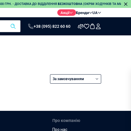
0 ГРН. - ДОСТАВКА ДО ВІДДІЛЕННЯ
БЕЗКОШТОВНА
(ОКРІМ ХОДУНКІВ ТА МИЛИЦЬ
Акції
Бренди
UA
+38 (095) 822 60 60
Термометри
Електро-
Стетоскопи
грілки
Інфрачервоні
термометри
Електронні
термометри
За замовчуванням
Безртутні
термометри
Про компанію
Про нас