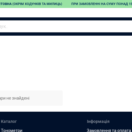
ШТОВНА
(ОКРІМ ХОДУНКІВ ТА МИЛИЦЬ)
ПРИ ЗАМОВЛЕННІ НА СУМУ ПОНАД 150
Тонометри
Небулайзери
Пульсоксиметри
Автоматичні
Компресорні
тонометри
інгалятори
Напівавтоматичні
Ультразвукові
тонометри
інгалятори
Зап'ясткові
Меш-інгалятори
тонометри
Дитячі інгалятори
Механічні тонометри
ри не знайдені
Запчастини для
тонометрів
Адаптери для
Каталог
Інформація
тонометрів
Манжети для
Тонометри
Замовлення та оплата