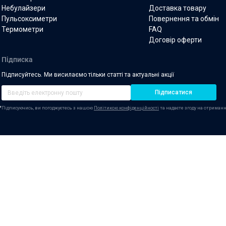
тонометрів
Небулайзери
Доставка товару
Пульсоксиметри
Повернення та обмін
Термометри
FAQ
Договір оферти
Підписка
Підписуйтесь. Ми висилаємо тільки статті та актуальні акції
Підписатися
,
Підписуючись, ви погоджуєтесь з нашою
Політикою конфіденційності
та надаєте згоду на отриманн