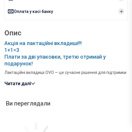
Оплата у касі банку
Опис
Акція на лактаційні вкладиші!!!
1+1=3
Плати за дві упаковки, третю отримай у
подарунок!
Лактаційні вкладиші OVO — це сучасне рішення для підтримки
гігієни та комфорту під час грудного вигодовування.
Читати далі
Призначення лактаційних вкладишів
OVO
Ви переглядали
Для підтримання гігієни та захисту одягу від надмірного
виділення грудного молока в період годування грудьми.
Швидке поглинання, надійна фіксація, оптимальний розмір
вкладиша для комфорту жінки.