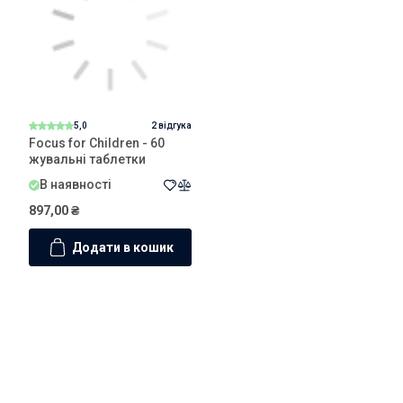
харчуванням і обирайте лише якісні добавки, як Focus for
Children - 60 chewables від Solaray.
5,0
2 відгука
Focus for Children - 60
жувальні таблетки
В наявності
897,00
₴
Додати в кошик