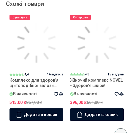
Схожі товари
Суперціна
Суперціна
4,4
16 відгуків
4,3
15 відгуків
Комплекс для здоров’я
Жіночий комплекс NOVEL
щитоподібної залози
- Здоров'я шкіри!
к
NOVEL
в
В наявності
В наявності
515,00
₴
857,00
₴
396,00
₴
661,00
₴
5
Додати в кошик
Додати в кошик