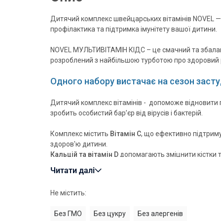
Дитячий комплекс
швейцарських вітамінів NOVEL 
профілактика та підтримка імунітету вашої дитини.
NOVEL МУЛЬТИВІТАМІН КІДС – це смачний та збаланс
розроблений з найбільшою турботою про здоровий ріс
Одного набору вистачає на сезон засту
Дитячий комплекс вітамінів - допоможе відновити 
зробить особистий бар’єр від вірусів і бактерій.
Комплекс містить
Вітамін С
, що ефективно підтриму
здоров'ю дитини.
Кальцій та вітамін D
допомагають зміцнити кістки 
та міцність.
Читати далі
Магній
підтримує здоров'я нервової с
групи В
покращують когнітивні функції, такі як пам
Не містить:
дитини.
Вітаміни А та Е
підтримують здоров'я очей, а залізо
Без ГМО
Без цукру
Без алергенів
червоних кров'яних тілець та забезпеченні енергет