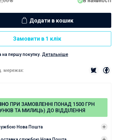
2,00
₴
В наявності
Додати в кошик
Замовити в 1 клік
а на першу покупку.
Детальніше
ц. мережах:
ВНО
ПРИ ЗАМОВЛЕННІ ПОНАД 1500 ГРН
УНКІВ ТА МИЛИЦЬ) ДО ВІДДІЛЕННЯ
лужбою Нова Пошта
 доставка службою Нова Пошта