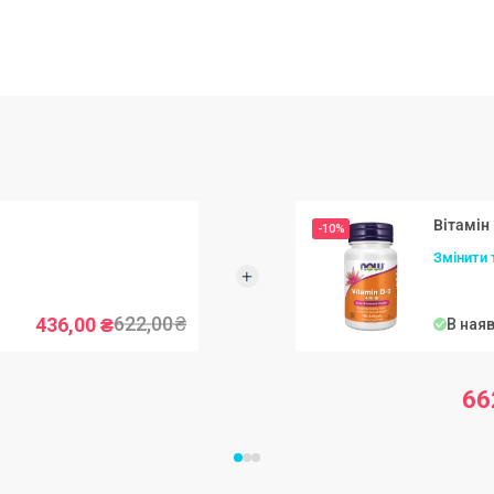
ванню щитовидної залози, а хром регулює
ну речовин.
тернативою цукру, яка не шкодить дитячим
ви зберігання:
 на добу.
му, недоступному для дітей місці.
-10%
Змінити 
622,00
₴
436,00
₴
В ная
добавки.
 лише за рекомендацією лікаря. Дієтичні
66
 повноцінного раціону харчування.
ція) для щоденного споживання.
датності, вказаного на упаковці. Перед