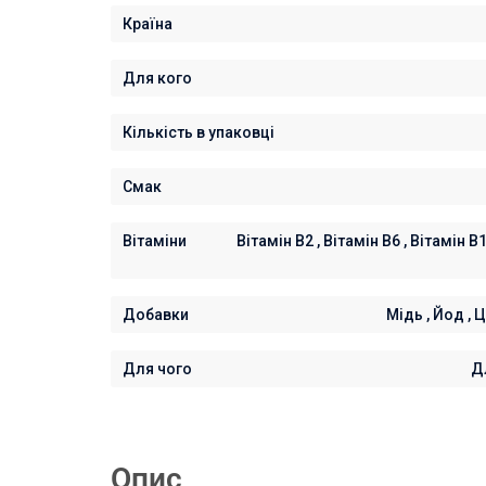
Країна
Для кого
Кількість в упаковці
Смак
Вітаміни
Вітамін В2 , Вітамін В6 , Вітамін В1 
Добавки
Мідь , Йод , Ц
Для чого
Дл
Опис