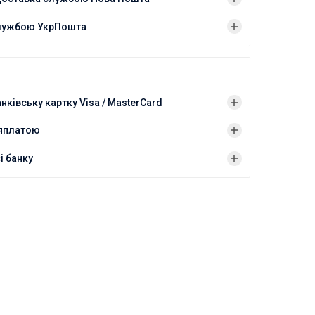
лужбою УкрПошта
нківську картку Visa / MasterCard
ляплатою
і банку