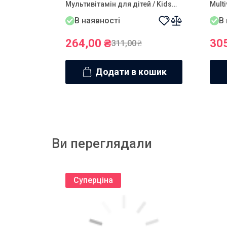
Мультивітамін для дітей / Kids
Multi
Multivitamin №60 NOVEL 60
Multi
В наявності
В
таблеток
264,00
₴
30
311,00
₴
Додати в кошик
Ви переглядали
Суперціна