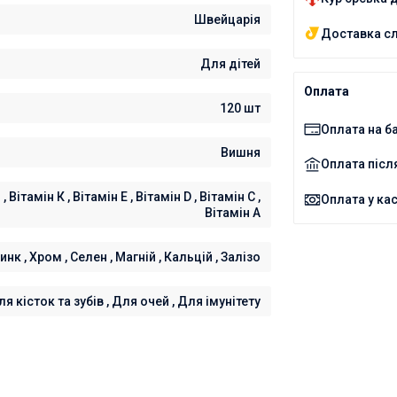
Швейцарія
Доставка с
Для дітей
Оплата
120 шт
Оплата на ба
Вишня
Оплата піс
, Вітамін К , Вітамін Е , Вітамін D , Вітамін C ,
Оплата у кас
Вітамін А
инк , Хром , Селен , Магній , Кальцій , Залізо
я кісток та зубів , Для очей , Для імунітету