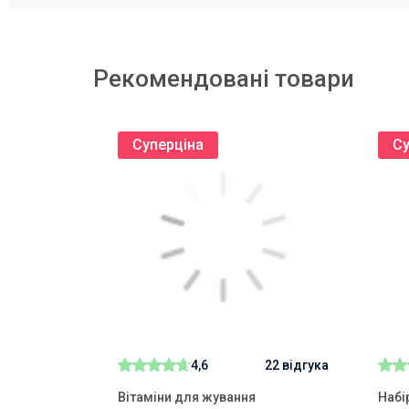
вживанням рекомендується консультація з ліка
Рекомендовані товари
Суперціна
Су
4,6
22 відгука
Вітаміни для жування
Набі