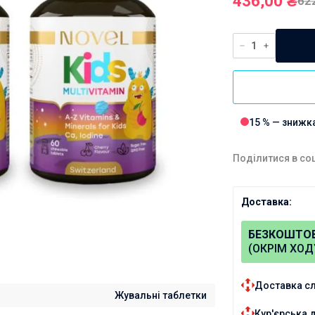
436,00
₴
62
тонометрів
15 % — знижк
Поділитися в со
Доставка:
БЕЗКОШТО
(ОКРІМ ХОД
Доставка с
Жувальні таблетки
Кур'єрська