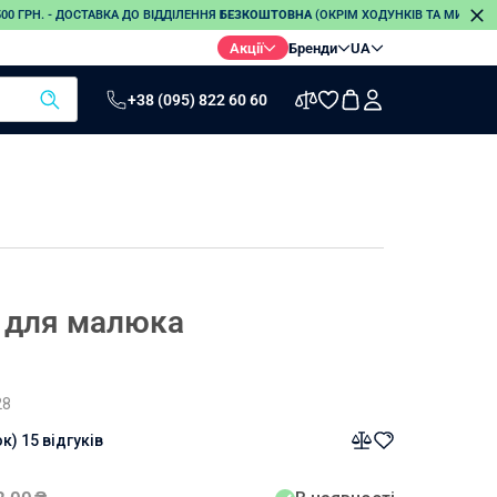
0 ГРН. - ДОСТАВКА ДО ВІДДІЛЕННЯ
БЕЗКОШТОВНА
(ОКРІМ ХОДУНКІВ ТА МИЛИЦЬ
Акції
Бренди
UA
+38 (095) 822 60 60
Термометри
Електро-
Стетоскопи
грілки
Інфрачервоні
термометри
Електронні
термометри
Безртутні
и для малюка
термометри
28
ок)
15 відгуків