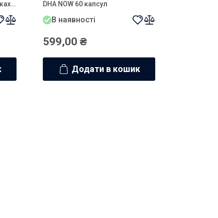
тках
DHA NOW 60 капсул
В наявності
599,00
₴
к
Додати в кошик