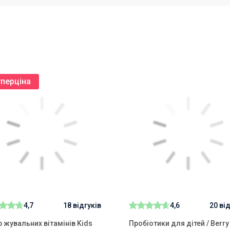
рем.
перціна
4,7
18 відгуків
4,6
20 ві
р жувальних вітамінів Kids
Пробіотики для дітей / Berry