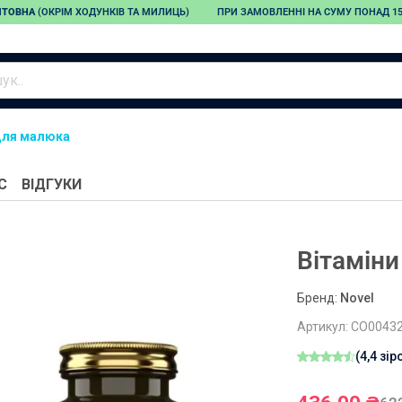
ШТОВНА
(ОКРІМ ХОДУНКІВ ТА МИЛИЦЬ)
ПРИ ЗАМОВЛЕННІ НА СУМУ ПОНАД 150
для малюка
Тонометри
Небулайзери
Пульсоксиметри
Автоматичні
Компресорні
С
ВІДГУКИ
тонометри
інгалятори
Напівавтоматичні
Ультразвукові
тонометри
інгалятори
Зап'ясткові
Меш-інгалятори
Вітамін
тонометри
Дитячі інгалятори
Механічні тонометри
Бренд:
Novel
Запчастини для
Артикул:
CO0043
тонометрів
(4,4 зір
Адаптери для
тонометрів
Манжети для