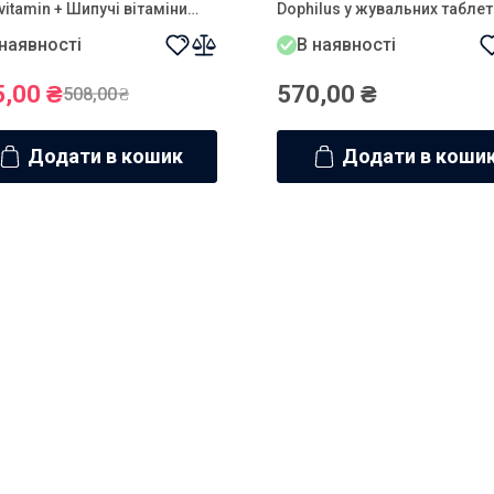
vitamin + Шипучі вітаміни
Dophilus у жувальних табле
vit Kids NOVEL
№60 NOW 60 капсул
 наявності
В наявності
5,00
₴
570,00
₴
508,00
₴
Додати в кошик
Додати в коши