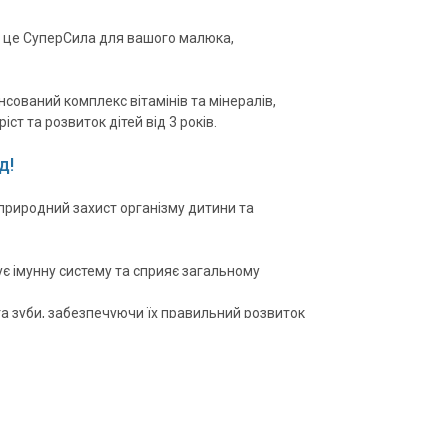
— це СуперСила для вашого малюка,
ований комплекс вітамінів та мінералів,
т та розвиток дітей від 3 років.
д!
природний захист організму дитини та
є імунну систему та сприяє загальному
та зуби, забезпечуючи їх правильний розвиток
истеми, серця та судин.
Вітаміни
'ять та увага, сприяючи розумовому розвитку
 відіграє важливу роль у формуванні
ичного рівня.